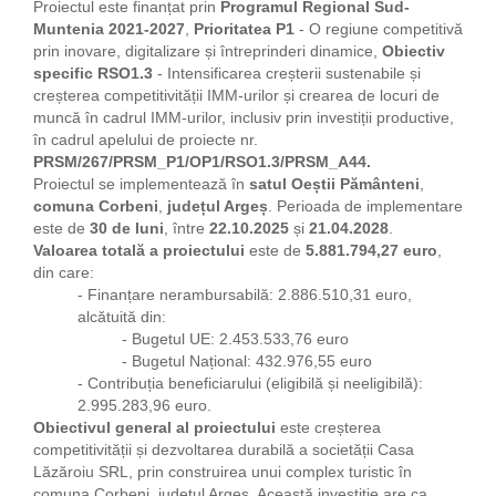
Proiectul este finanțat prin
Programul Regional Sud-
Muntenia 2021-2027
,
Prioritatea P1
- O regiune competitivă
prin inovare, digitalizare și întreprinderi dinamice,
Obiectiv
specific RSO1.3
- Intensificarea creșterii sustenabile și
creșterea competitivității IMM-urilor și crearea de locuri de
muncă în cadrul IMM-urilor, inclusiv prin investiții productive,
în cadrul apelului de proiecte nr.
PRSM/267/PRSM_P1/OP1/RSO1.3/PRSM_A44.
Proiectul se implementează în
satul Oeștii Pământeni
,
comuna Corbeni
,
județul Argeș
. Perioada de implementare
este de
30 de luni
, între
22.10.2025
și
21.04.2028
.
Valoarea totală a proiectului
este de
5.881.794,27 euro
,
din care:
- Finanțare nerambursabilă: 2.886.510,31 euro,
alcătuită din:
- Bugetul UE: 2.453.533,76 euro
- Bugetul Național: 432.976,55 euro
- Contribuția beneficiarului (eligibilă și neeligibilă):
2.995.283,96 euro.
Obiectivul general al proiectului
este creșterea
competitivității și dezvoltarea durabilă a societății Casa
Lăzăroiu SRL, prin construirea unui complex turistic în
comuna Corbeni, județul Argeș. Această investiție are ca