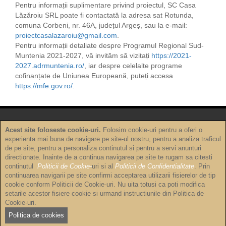
Pentru informații suplimentare privind proiectul, SC Casa
Lăzăroiu SRL poate fi contactată la adresa sat Rotunda,
comuna Corbeni, nr. 46A, județul Argeș, sau la e-mail:
proiectcasalazaroiu@gmail.com
.
Pentru informații detaliate despre Programul Regional Sud-
Muntenia 2021-2027, vă invităm să vizitați
https://2021-
2027.adrmuntenia.ro/
, iar despre celelalte programe
cofinanțate de Uniunea Europeană, puteți accesa
https://mfe.gov.ro/
.
Acest site foloseste cookie-uri.
Folosim cookie-uri pentru a oferi o
experienta mai buna de navigare pe site-ul nostru, pentru a analiza traficul
de pe site, pentru a personaliza continutul si pentru a servi anunturi
Politica de confidențialitate
directionate. Inainte de a continua navigarea pe site te rugam sa citesti
continutul
Politicii de Cookie-
uri si al
Politicii de Confidentialitate
. Prin
Politica de cookie-uri
continuarea navigarii pe site confirmi acceptarea utilizarii fisierelor de tip
cookie conform Politicii de Cookie-uri. Nu uita totusi ca poti modifica
setarile acestor fisiere cookie si urmand instructiunile din Politica de
Termeni și condiții
Cookie-uri.
Copyright © 2026
Complex turistic Casa Lãzãroiu
Politica de cookies