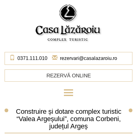
Skip
to
main
content
0371.111.010
rezervari@casalazaroiu.ro
REZERVĂ ONLINE
Acasă
Construire și dotare complex turistic
Despre noi
“Valea Argeșului”, comuna Corbeni,
Cazare
județul Argeș
Restaurant