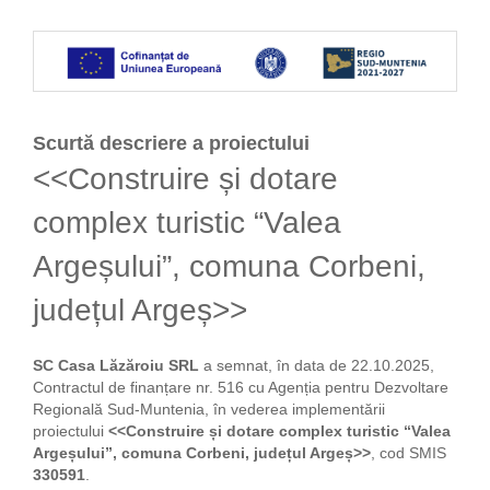
Evenimente
Galerie
Galerie foto
Galerie video
Scurtă descriere a proiectului
Împrejurimi
<<Construire și dotare
Bunătățile Casei Lăzăroiu
complex turistic “Valea
Articole
Contact
Argeșului”, comuna Corbeni,
județul Argeș>>
SC Casa Lăzăroiu SRL
a semnat, în data de 22.10.2025,
Contractul de finanțare nr. 516 cu Agenția pentru Dezvoltare
Regională Sud-Muntenia, în vederea implementării
proiectului
<<Construire și dotare complex turistic “Valea
Argeșului”, comuna Corbeni, județul Argeș>>
, cod SMIS
330591
.