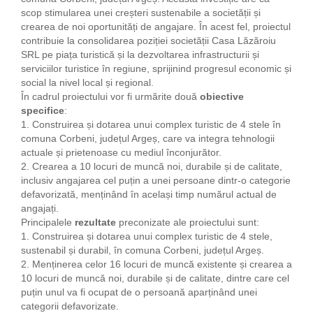
scop stimularea unei creșteri sustenabile a societății și
crearea de noi oportunități de angajare. În acest fel, proiectul
contribuie la consolidarea poziției societății Casa Lăzăroiu
SRL pe piața turistică și la dezvoltarea infrastructurii și
serviciilor turistice în regiune, sprijinind progresul economic și
social la nivel local și regional.
În cadrul proiectului vor fi urmărite două
obiective
specifice
:
1. Construirea și dotarea unui complex turistic de 4 stele în
comuna Corbeni, județul Argeș, care va integra tehnologii
actuale și prietenoase cu mediul înconjurător.
2. Crearea a 10 locuri de muncă noi, durabile și de calitate,
inclusiv angajarea cel puțin a unei persoane dintr-o categorie
defavorizată, menținând în același timp numărul actual de
angajați.
Principalele
rezultate
preconizate ale proiectului sunt:
1. Construirea și dotarea unui complex turistic de 4 stele,
sustenabil și durabil, în comuna Corbeni, județul Argeș.
2. Menținerea celor 16 locuri de muncă existente și crearea a
10 locuri de muncă noi, durabile și de calitate, dintre care cel
puțin unul va fi ocupat de o persoană aparținând unei
categorii defavorizate.