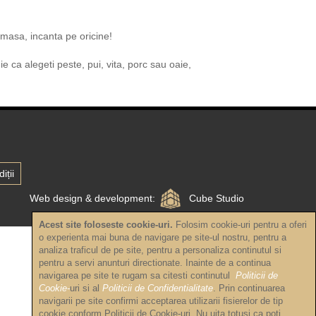
 masa, incanta pe oricine!
e ca alegeti peste, pui, vita, porc sau oaie,
iții
Web design & development:
Cube Studio
Acest site foloseste cookie-uri.
Folosim cookie-uri pentru a oferi
o experienta mai buna de navigare pe site-ul nostru, pentru a
analiza traficul de pe site, pentru a personaliza continutul si
pentru a servi anunturi directionate. Inainte de a continua
navigarea pe site te rugam sa citesti continutul
Politicii de
Cookie-
uri si al
Politicii de Confidentialitate
. Prin continuarea
navigarii pe site confirmi acceptarea utilizarii fisierelor de tip
cookie conform Politicii de Cookie-uri. Nu uita totusi ca poti