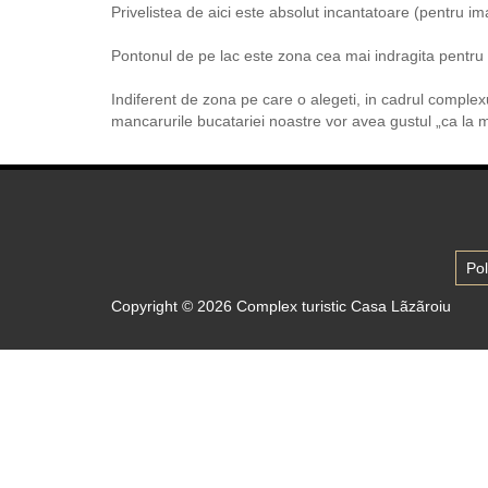
Privelistea de aici este absolut incantatoare (pentru ima
Pontonul de pe lac este zona cea mai indragita pentru a
Indiferent de zona pe care o alegeti, in cadrul complexu
mancarurile bucatariei noastre vor avea gustul „ca la
Pol
Copyright © 2026
Complex turistic Casa Lãzãroiu