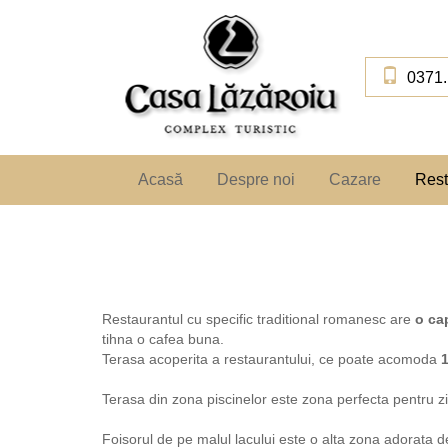
Skip
to
main
content
0371.
Acasă
Despre noi
Cazare
Rest
Restaurantul cu specific traditional romanesc are
o ca
tihna o cafea buna.
Terasa acoperita a restaurantului, ce poate acomoda
1
Terasa din zona piscinelor este zona perfecta pentru zil
Foisorul de pe malul lacului este o alta zona adorata de c