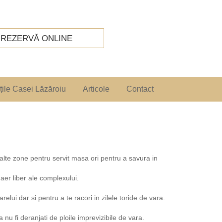
REZERVĂ ONLINE
țile Casei Lăzăroiu
Articole
Contact
i alte zone pentru servit masa ori pentru a savura in
 aer liber ale complexului.
lui dar si pentru a te racori in zilele toride de vara.
 nu fi deranjati de ploile imprevizibile de vara.