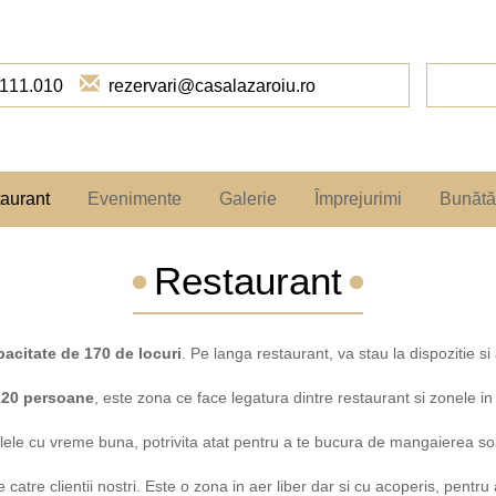
111.010
rezervari@casalazaroiu.ro
aurant
Evenimente
Galerie
Împrejurimi
Bunătă
Galerie foto
Restaurant
Galerie video
pacitate de 170 de locuri
. Pe langa restaurant, va stau la dispozitie s
20 persoane
, este zona ce face legatura dintre restaurant si zonele in
ele cu vreme buna, potrivita atat pentru a te bucura de mangaierea soare
atre clientii nostri. Este o zona in aer liber dar si cu acoperis, pentru a