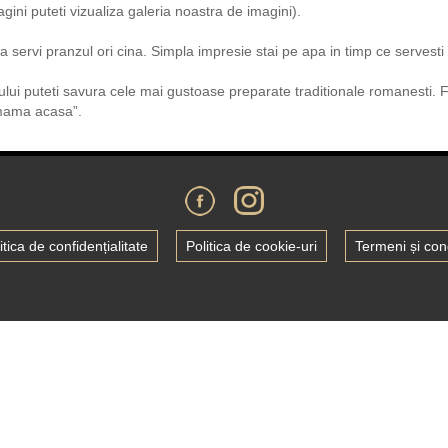
gini puteti vizualiza galeria noastra de imagini).
 servi pranzul ori cina. Simpla impresie stai pe apa in timp ce servesti
lui puteti savura cele mai gustoase preparate traditionale romanesti. Fi
 mama acasa”.
itica de confidențialitate
Politica de cookie-uri
Termeni și cond