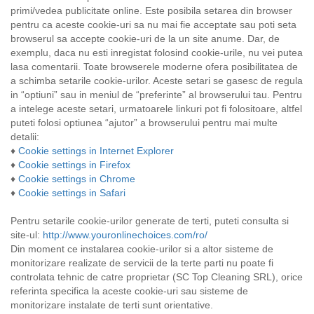
primi/vedea publicitate online. Este posibila setarea din browser
pentru ca aceste cookie-uri sa nu mai fie acceptate sau poti seta
browserul sa accepte cookie-uri de la un site anume. Dar, de
exemplu, daca nu esti inregistat folosind cookie-urile, nu vei putea
lasa comentarii. Toate browserele moderne ofera posibilitatea de
a schimba setarile cookie-urilor. Aceste setari se gasesc de regula
in “optiuni” sau in meniul de “preferinte” al browserului tau. Pentru
a intelege aceste setari, urmatoarele linkuri pot fi folositoare, altfel
puteti folosi optiunea “ajutor” a browserului pentru mai multe
detalii:
♦
Cookie settings in Internet Explorer
♦
Cookie settings in Firefox
♦
Cookie settings in Chrome
♦
Cookie settings in Safari
Pentru setarile cookie-urilor generate de terti, puteti consulta si
site-ul:
http://www.youronlinechoices.com/ro/
Din moment ce instalarea cookie-urilor si a altor sisteme de
monitorizare realizate de servicii de la terte parti nu poate fi
controlata tehnic de catre proprietar (SC Top Cleaning SRL), orice
referinta specifica la aceste cookie-uri sau sisteme de
monitorizare instalate de terti sunt orientative.