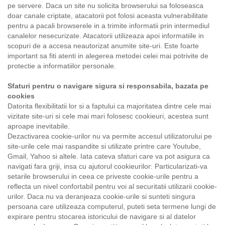
pe servere. Daca un site nu solicita browserului sa foloseasca
doar canale criptate, atacatorii pot folosi aceasta vulnerabilitate
pentru a pacali browserele in a trimite informatii prin intermediul
canalelor nesecurizate. Atacatorii utilizeaza apoi informatiile in
scopuri de a accesa neautorizat anumite site-uri. Este foarte
important sa fiti atenti in alegerea metodei celei mai potrivite de
protectie a informatiilor personale.
Sfaturi pentru o navigare sigura si responsabila, bazata pe
cookies
Datorita flexibilitatii lor si a faptului ca majoritatea dintre cele mai
vizitate site-uri si cele mai mari folosesc cookieuri, acestea sunt
aproape inevitabile.
Dezactivarea cookie-urilor nu va permite accesul utilizatorului pe
site-urile cele mai raspandite si utilizate printre care Youtube,
Gmail, Yahoo si altele. Iata cateva sfaturi care va pot asigura ca
navigati fara griji, insa cu ajutorul cookieurilor: Particularizati-va
setarile browserului in ceea ce priveste cookie-urile pentru a
reflecta un nivel confortabil pentru voi al securitatii utilizarii cookie-
urilor. Daca nu va deranjeaza cookie-urile si sunteti singura
persoana care utilizeaza computerul, puteti seta termene lungi de
expirare pentru stocarea istoricului de navigare si al datelor