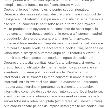
indeplini aceste functii, nu pot fi considerate virusi.
Cookie-urile pot fi totusi folosite pentru scopuri negative.
Deoarece stocheaza informatii despre preferintele si istoricul de
navigare al utilizatorilor, atat pe un anume site cat si pe mai multe
alte site-uri, cookieurile pot fi folosite ca o forma de Spyware.
Multe produse anti-spyware sunt constiente de acest fapt si in
mod constant marcheaza cookie-urile pentru a fi sterse in cadrul
procedurilor de stergere/scanare anti-virus/anti-spyware.
In general browserele au integrate setari de confidentialitate care
furnizeaza diferite nivele de acceptare a cookieurilor, perioada de
valabilitate si stergere automata dupa ce utilizatorul a vizitat un
anumit site. Alte aspecte de securitate legate de cookie-uri:
Deoarece protectia identitatii este foarte valoroasa si reprezinta
dreptul fiecarui utilizator de internet, este indicat sa se stie ce
eventuale probleme pot crea cookieurile. Pentru ca prin
intermediul lor se transmit in mod constant in ambele sensuri
informatii intre browser si site, daca un atacator sau persoana
neautorizata intervine in parcursul de transmitere a datelor,
informatiile continute de cookie pot fi interceptate. Desi foarte rar,
acest lucru se poate intampla daca browserul se conecteaza la
server folosind o retea necriptata (ex: o retea WiFi nesecurizata).
Alte atacuri bazate pe cookie implica setari gresite ale cookieurilor