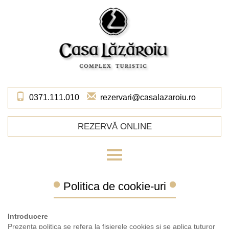
Skip
to
main
content
0371.111.010
rezervari@casalazaroiu.ro
REZERVĂ ONLINE
Acasă
Politica de cookie-uri
Despre noi
Cazare
Introducere
Restaurant
Prezenta politica se refera la fisierele cookies si se aplica tuturor