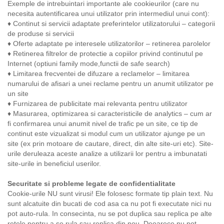
Exemple de intrebuintari importante ale cookieurilor (care nu
necesita autentificarea unui utilizator prin intermediul unui cont):
♦ Continut si servicii adaptate preferintelor utilizatorului – categorii
de produse si servicii
♦ Oferte adaptate pe interesele utilizatorilor – retinerea parolelor
♦ Retinerea filtrelor de protectie a copiilor privind continutul pe
Internet (optiuni family mode,functii de safe search)
♦ Limitarea frecventei de difuzare a reclamelor – limitarea
numarului de afisari a unei reclame pentru un anumit utilizator pe
un site
♦ Furnizarea de publicitate mai relevanta pentru utilizator
♦ Masurarea, optimizarea si caracteristicile de analytics – cum ar
fi confirmarea unui anumit nivel de trafic pe un site, ce tip de
continut este vizualizat si modul cum un utilizator ajunge pe un
site (ex prin motoare de cautare, direct, din alte site-uri etc). Site-
urile deruleaza aceste analize a utilizarii lor pentru a imbunatati
site-urile in beneficiul userilor.
Securitate si probleme legate de confidentialitate
Cookie-urile NU sunt virusi! Ele folosesc formate tip plain text. Nu
sunt alcatuite din bucati de cod asa ca nu pot fi executate nici nu
pot auto-rula. In consecinta, nu se pot duplica sau replica pe alte
retele pentru a se rula sau replica din nou. Deoarece nu pot