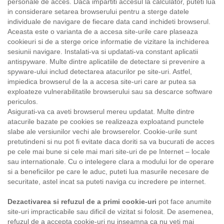
personale de acces. Daca impartiti accesul la calculator, puteti lua
in considerare setarea browserului pentru a sterge datele
individuale de navigare de fiecare data cand inchideti browserul.
Aceasta este o varianta de a accesa site-urile care plaseaza
cookieuri si de a sterge orice informatie de vizitare la inchiderea
sesiunii navigare. Instalati-va si updatati-va constant aplicatii
antispyware. Multe dintre aplicatiile de detectare si prevenire a
spyware-ului includ detectarea atacurilor pe site-uri. Astfel,
impiedica browserul de la a accesa site-uri care ar putea sa
exploateze vulnerabilitatile browserului sau sa descarce software
periculos.
Asigurati-va ca aveti browserul mereu updatat. Multe dintre
atacurile bazate pe cookies se realizeaza exploatand punctele
slabe ale versiunilor vechi ale browserelor. Cookie-urile sunt
pretutindeni si nu pot fi evitate daca doriti sa va bucurati de acces
pe cele mai bune si cele mai mari site-uri de pe Internet – locale
sau internationale. Cu o intelegere clara a modului lor de operare
si a beneficiilor pe care le aduc, puteti lua masurile necesare de
securitate, astel incat sa puteti naviga cu incredere pe internet.
Dezactivarea si refuzul de a primi cookie-uri
pot face anumite
site-uri impracticabile sau dificil de vizitat si folosit. De asemenea,
refuzul de a accepta cookie-uri nu inseamna ca nu veti mai