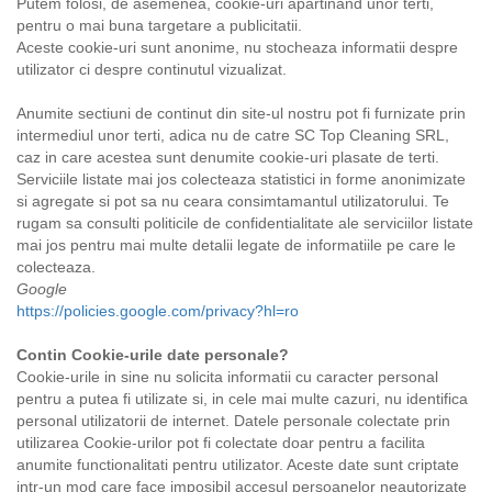
Putem folosi, de asemenea, cookie-uri apartinand unor terti,
pentru o mai buna targetare a publicitatii.
Aceste cookie-uri sunt anonime, nu stocheaza informatii despre
utilizator ci despre continutul vizualizat.
Anumite sectiuni de continut din site-ul nostru pot fi furnizate prin
intermediul unor terti, adica nu de catre SC Top Cleaning SRL,
caz in care acestea sunt denumite cookie-uri plasate de terti.
Serviciile listate mai jos colecteaza statistici in forme anonimizate
si agregate si pot sa nu ceara consimtamantul utilizatorului. Te
rugam sa consulti politicile de confidentialitate ale serviciilor listate
mai jos pentru mai multe detalii legate de informatiile pe care le
colecteaza.
Google
https://policies.google.com/privacy?hl=ro
Contin Cookie-urile date personale?
Cookie-urile in sine nu solicita informatii cu caracter personal
pentru a putea fi utilizate si, in cele mai multe cazuri, nu identifica
personal utilizatorii de internet. Datele personale colectate prin
utilizarea Cookie-urilor pot fi colectate doar pentru a facilita
anumite functionalitati pentru utilizator. Aceste date sunt criptate
intr-un mod care face imposibil accesul persoanelor neautorizate