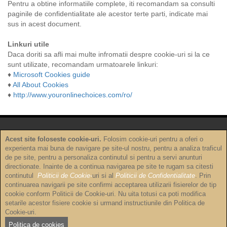
Pentru a obtine informatiile complete, iti recomandam sa consulti
paginile de confidentialitate ale acestor terte parti, indicate mai
sus in acest document.
Linkuri utile
Daca doriti sa afli mai multe infromatii despre cookie-uri si la ce
sunt utilizate, recomandam urmatoarele linkuri:
♦
Microsoft Cookies guide
♦
All About Cookies
♦
http://www.youronlinechoices.com/ro/
Acest site foloseste cookie-uri.
Folosim cookie-uri pentru a oferi o
experienta mai buna de navigare pe site-ul nostru, pentru a analiza traficul
de pe site, pentru a personaliza continutul si pentru a servi anunturi
Politica de confidențialitate
directionate. Inainte de a continua navigarea pe site te rugam sa citesti
continutul
Politicii de Cookie-
uri si al
Politicii de Confidentialitate
. Prin
Politica de cookie-uri
continuarea navigarii pe site confirmi acceptarea utilizarii fisierelor de tip
cookie conform Politicii de Cookie-uri. Nu uita totusi ca poti modifica
setarile acestor fisiere cookie si urmand instructiunile din Politica de
Termeni și condiții
Cookie-uri.
Copyright © 2026
Complex turistic Casa Lãzãroiu
Politica de cookies