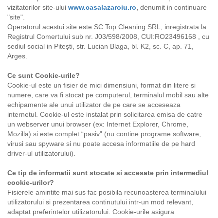
Evenimente
vizitatorilor site-ului
www.casalazaroiu.ro
,
denumit in continuare
"site".
Galerie
Operatorul acestui site este SC Top Cleaning SRL, inregistrata la
Registrul Comertului sub nr. J03/598/2008, CUI:RO23496168 , cu
Galerie foto
sediul social in Pitești, str. Lucian Blaga, bl. K2, sc. C, ap. 71,
Galerie video
Arges.
Împrejurimi
Ce sunt Cookie-urile?
Bunătățile Casei Lăzăroiu
Cookie-ul este un fisier de mici dimensiuni, format din litere si
numere, care va fi stocat pe computerul, terminalul mobil sau alte
Articole
echipamente ale unui utilizator de pe care se acceseaza
Contact
internetul. Cookie-ul este instalat prin solicitarea emisa de catre
un webserver unui browser (ex: Internet Explorer, Chrome,
Mozilla) si este complet “pasiv” (nu contine programe software,
virusi sau spyware si nu poate accesa informatiile de pe hard
driver-ul utilizatorului).
Ce tip de informatii sunt stocate si accesate prin intermediul
cookie-urilor?
Fisierele amintite mai sus fac posibila recunoasterea terminalului
utilizatorului si prezentarea continutului intr-un mod relevant,
adaptat preferintelor utilizatorului. Cookie-urile asigura