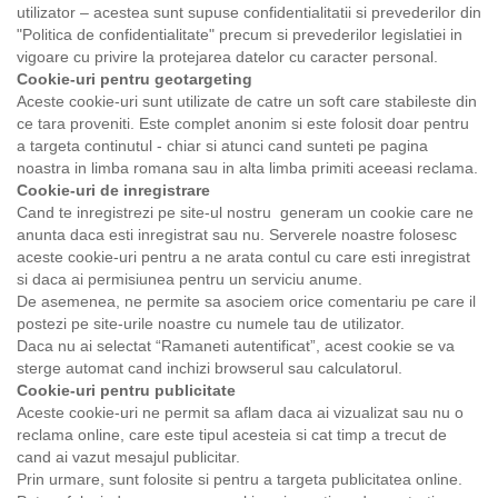
utilizator – acestea sunt supuse confidentialitatii si prevederilor din
"Politica de confidentialitate" precum si prevederilor legislatiei in
vigoare cu privire la protejarea datelor cu caracter personal.
Cookie-uri pentru geotargeting
Aceste cookie-uri sunt utilizate de catre un soft care stabileste din
ce tara proveniti. Este complet anonim si este folosit doar pentru
a targeta continutul - chiar si atunci cand sunteti pe pagina
noastra in limba romana sau in alta limba primiti aceeasi reclama.
Cookie-uri de inregistrare
Cand te inregistrezi pe site-ul nostru generam un cookie care ne
anunta daca esti inregistrat sau nu. Serverele noastre folosesc
aceste cookie-uri pentru a ne arata contul cu care esti inregistrat
si daca ai permisiunea pentru un serviciu anume.
De asemenea, ne permite sa asociem orice comentariu pe care il
postezi pe site-urile noastre cu numele tau de utilizator.
Daca nu ai selectat “Ramaneti autentificat”, acest cookie se va
sterge automat cand inchizi browserul sau calculatorul.
Cookie-uri pentru publicitate
Aceste cookie-uri ne permit sa aflam daca ai vizualizat sau nu o
reclama online, care este tipul acesteia si cat timp a trecut de
cand ai vazut mesajul publicitar.
Prin urmare, sunt folosite si pentru a targeta publicitatea online.