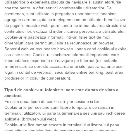
utilizatorilor o experienta placuta de navigare si sustin eforturile
noastre pentru a oferi servicii comfortabile utilizatorilor. De
asemenea, sunt utilizate in pregatirea unor statistici anonime
agregate care ne ajuta sa intelegem cum un utilizator beneficiaza
de paginile noastre web, permitandu-ne imbunatatirea structurii si
continutului lor, excluzand indentificarea personala a utilizatorului.
Cookie-urile pastreaza informatii intr-un fisier text de mici
dimensiuni care permit unui site sa recunoasca un browser.
Serverul web va recunoaste browserul pana cand cookie-ul expira
sau este sters. Cookie-ul stocheaza informatii importante care
imbunatatesc experienta de navigare pe Internet (ex: setarile
limbii in care se doreste accesarea unui site; pastrarea unui user
logat in contul de webmail; securitatea online banking; pastrarea
produselor in cosul de cumparaturi).
Tipuri de cookie-uri folosite si care este durata de viata a
acestora
Folosim doua tipuri de cookie-uri: per sesiune si fixe.
Cookie-urile per sesiune sunt fisiere temporare ce raman in
terminalul utilizatorului pana la terminarea sesiunii sau inchiderea
aplicatiei (browser-ului web).
Cookie-urile fixe raman stocate in terminalul utilizatorului pana
cand ating o anumita data de expirare sau pana la stergerea